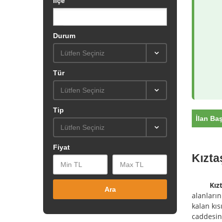
İlçe
Durum
Lütfen Seçiniz
Tür
Lütfen Seçiniz
Tip
İlan Baş
Lütfen Seçiniz
Fiyat
Kızta
Kız
Ara
alanların
kalan kı
caddesini