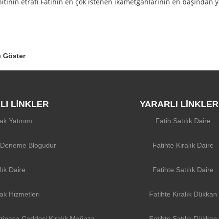
nıtının etrafı Fatihin en çok istenen ikâmetgahlarının en başından 
 Göster
LI LİNKLER
YARARLI LİNKLER
ak Yatırımı
Fatih Satılık Daire
 Deneme Blogudur
Fatihte Kiralık Daire
lık Daire
Fatihte Satılık Daire
ak Hizmetleri
Fatihte Kiralık Dükkan
zipaşa Caddesi Kiralık Mağaza
Fatihte Satılık Dükkan