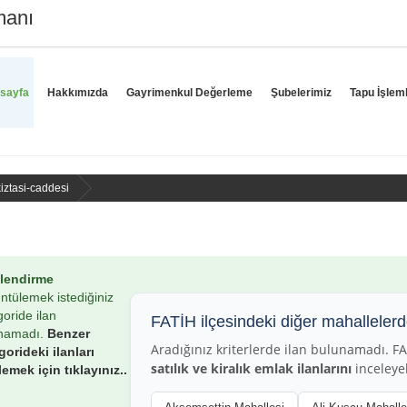
manı
sayfa
Hakkımızda
Gayrimenkul Değerleme
Şubelerimiz
Tapu İşleml
kiztasi-caddesi
ilendirme
ntülemek istediğiniz
oride ilan
FATİH ilçesindeki diğer mahallelerde
namadı.
Benzer
Aradığınız kriterlerde ilan bulunamadı. 
gorideki ilanları
satılık ve kiralık emlak ilanlarını
inceleyeb
lemek için tıklayınız..