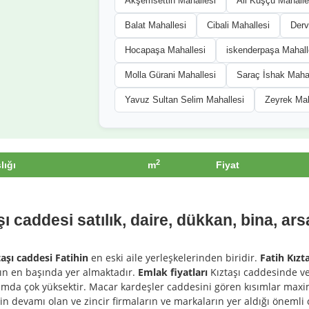
Akşemsettin Mahallesi
Ali Kuşçu Mahalle
Balat Mahallesi
Cibali Mahallesi
Derv
Hocapaşa Mahallesi
iskenderpaşa Mahall
Molla Gürani Mahallesi
Saraç İshak Mahal
Yavuz Sultan Selim Mahallesi
Zeyrek Mah
2
lığı
m
Fiyat
şı caddesi satılık, daire, dükkan, bina, ars
taşı caddesi
Fatihin
en eski aile yerleşkelerinden biridir.
Fatih Kızt
ın
en başında yer almaktadır.
Emlak fiyatları
Kıztaşı caddesinde ve
sımda çok yüksektir. Macar kardeşler caddesini gören kısımlar m
n devamı olan ve zincir firmaların ve markaların yer aldığı önemli 