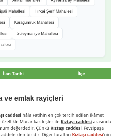
si
Atikali Mahallesi
Ayvansaray Mahallesi
işali Mahallesi
Hırkai Şerif Mahallesi
esi
Karagümrük Mahallesi
lesi
Süleymaniye Mahallesi
allesi
İlan Tarihi
İlçe
a ve emlak rayiçleri
aşı caddesi
hâla Fatihin en çok tercih edilen ikâmet
 özellikle Macar kardeşler ile
Kıztaşı caddesi
arasında
aximum değerdedir. Çünkü
Kıztaşı caddesi
, Fevzipaşa
caddelerden biridir. Diğer taraftan
Kıztaşı caddesi
'nin