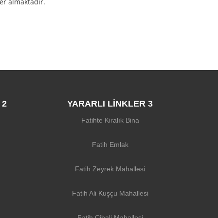
yer almaktadır.
 2
YARARLI LİNKLER 3
Fatihte Kiralık Bina
Fatih Emlak
Fatih Zeyrek Mahallesi
Fatih Ali Kuşçu Mahallesi
Fatih Cibali Mahallesi