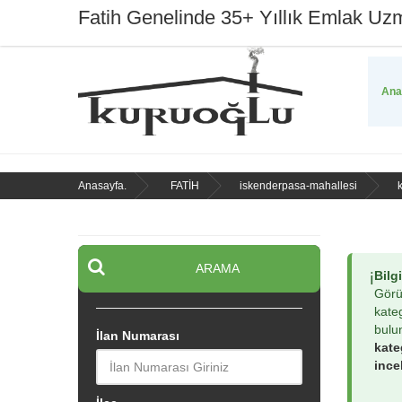
Fatih Genelinde 35+ Yıllık Emlak Uz
Ana
Anasayfa.
FATİH
iskenderpasa-mahallesi
ARAMA
Bilg
ℹ️
Görü
kateg
bulu
İlan Numarası
kate
ince