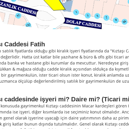
şı Caddesi Fatih
ılık fiyatlarda olduğu gibi kiralık işyeri fiyatlarında da "Kıztaşı
 değerlidir. Hatta üst katlar bile yazıhane & büro & ofis gibi ticari
ında banka ve hastane gibi kurumlar da mevcuttur. Neredeyse giriş
ükkan & mağaza olduğu cadde kiralık açısından oldukça da kıymetlid
bir gayrimenkulün, ister ticari olsun ister konut, kiralık anlamda 
ir uzmanca ölçülüp değerlendirilmiş satılık bir gayrimenkulün de 
şı caddesinde işyeri mi? Daire mi? (Ticari m
suda gayrimenkul Kıztaşı caddesinin Macar kardeşleri gören Kı
mında ise işyeri, diğer kısımlarda ise seçiminiz konut olmalıdır. 
n genel olarak işyerine uyacağı için daire yatırımının daha az pir
k giriş katlar bunun dışında tutulmalıdır. Genel olarak Kıztaşı cedd