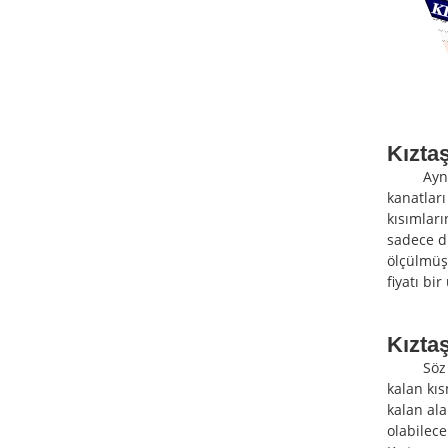
Kızta
Aynı sat
kanatları
kısımlar
sadece d
ölçülmüş 
fiyatı b
Kızta
Söz konu
kalan kıs
kalan ala
olabilece