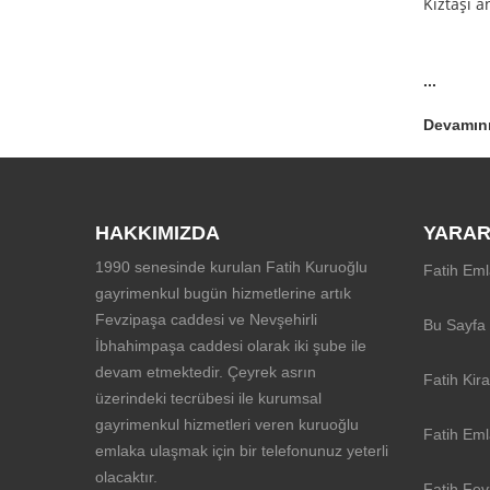
Kıztaşı a
...
Devamını
HAKKIMIZDA
YARAR
1990 senesinde kurulan Fatih Kuruoğlu
Fatih Eml
gayrimenkul bugün hizmetlerine artık
Fevzipaşa caddesi ve Nevşehirli
Bu Sayfa
İbhahimpaşa caddesi olarak iki şube ile
devam etmektedir. Çeyrek asrın
Fatih Kira
üzerindeki tecrübesi ile kurumsal
gayrimenkul hizmetleri veren kuruoğlu
Fatih Eml
emlaka ulaşmak için bir telefonunuz yeterli
olacaktır.
Fatih Fev