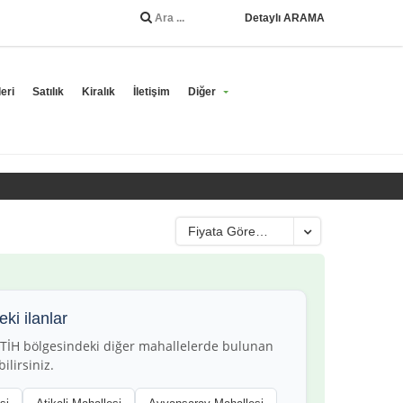
Detaylı ARAMA
eri
Satılık
Kiralık
İletişim
Diğer
Fiyata Göre (Önce En Yüksek)
ki ilanlar
FATİH bölgesindeki diğer mahallelerde bulunan
ilirsiniz.